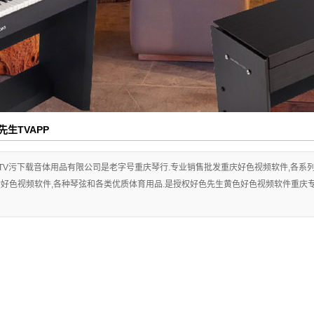
生TVAPP
TV污下载音体用品有限公司是老字号重庆琴行.专业销售批发重庆好色视频软件,各系列品牌
好色视频软件,各种琴弦和各类优质体育用品.是授权好色先生黄色好色视频软件重庆专