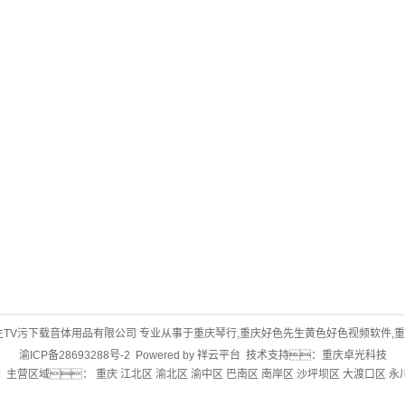
/ 重庆好色先生TV污下载音体用品有限公司 专业从事于
重庆琴行
,
重庆好色先生黄色好色视频软件
,
重
渝ICP备28693288号-2
Powered by
祥云平台
技术支持：
重庆卓光科技
| 主营区域：
重庆
江北区
渝北区
渝中区
巴南区
南岸区
沙坪坝区
大渡口区
永