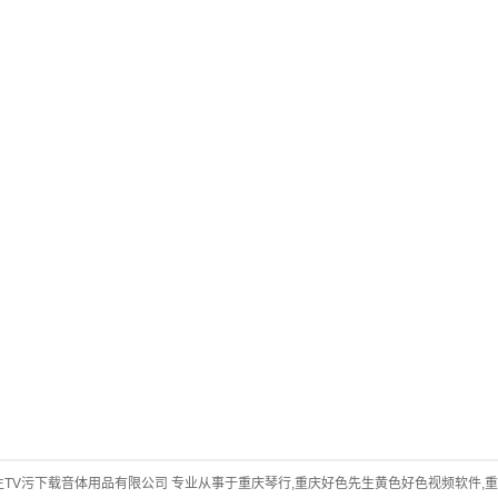
/ 重庆好色先生TV污下载音体用品有限公司 专业从事于
重庆琴行
,
重庆好色先生黄色好色视频软件
,
重